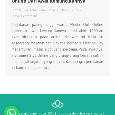
Online Dari Awal Kemunculannya
Slot88
By
AdminSuministros
Julio 10, 2023
Leave a comment
Perjalanan paling tinggi warna Mesin Slot Online
semenjak awal kemunculannya pada akhir 1800-an
akan kita ulik pada artikel dibawah ini. Kala itu
seseorang mekanik dari Bavaria bernama Charles Fey
menemukan “mesin slot” yang pertama. Pada awalnya,
instrumen Slot Online yang orang-orang kenal saat ini
mendapati sejarah yang bercat. Kalau ingin permainan
ini kami kenal, dahulu…
© Copyright Suministros 2018 | Todos los derechos reservados |