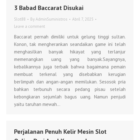
3 Babad Baccarat Disukai
Slot88
By
AdminSuministros
Abril 7, 2025
Leave a comment
Baccarat pernah dimiliki untuk gelung tinggi sultan.
Konon, tak mengherankan seandaikan game ini telah
menghasilkan banyak hikayat yang terlanjur
memenangkan uang yang banyak.Sayangnya,
kebalikannya juga terbaik bahwa bagaimana pemain
membuat terkenal yang disebabkan kerugian
berlimpah dan angan-angan memilukan. Sesosok pria
bahkan terbunuh secara pedang pisau setelah
kebongkaran sejumlah bagus uang. Namun penjudi
yaitu taruhan mewah…
Perjalanan Penuh Kelir Mesin Slot