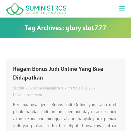
Tag Archives:
glory slot777
You are here:
Ragam Bonus Judi Online Yang Bisa
Didapatkan
Slot88
By
AdminSuministros
Marzo 19, 2026
Leave a comment
Berlimpahnya jenis Bonus Judi Online yang ada oleh
pihak bandar judi online, menjadi daya tarik sendiri
akan ke mampu menggairahkan banyak para pemain
judi yang akan terbukti meliputi banyaknya jutaan