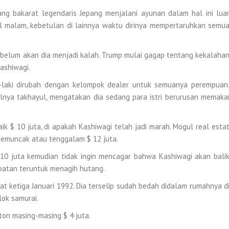
ng bakarat legendaris Jepang menjalani ayunan dalam hal ini lua
l malam, kebetulan di lainnya waktu dirinya mempertaruhkan semu
belum akan dia menjadi kalah. Trump mulai gagap tentang kekalaha
ashiwagi.
i-laki dirubah dengan kelompok dealer untuk semuanya perempuan
nya takhayul, mengatakan dia sedang para istri berurusan memaka
k $ 10 juta, di apakah Kashiwagi telah jadi marah. Mogul real esta
memuncak atau tenggalam $ 12 juta.
10 juta kemudian tidak ingin mencagar bahwa Kashiwagi akan bali
mpatan teruntuk menagih hutang.
at ketiga Januari 1992. Dia terselip sudah bedah didalam rumahnya d
lok samurai.
ton masing-masing $ 4 juta.