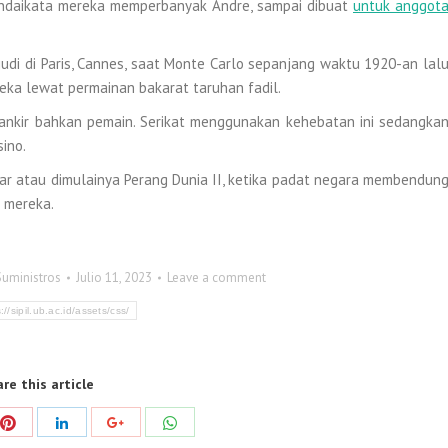
ai andaikata mereka memperbanyak Andre, sampai dibuat
untuk anggot
di di Paris, Cannes, saat Monte Carlo sepanjang waktu 1920-an lal
eka lewat permainan bakarat taruhan fadil.
ankir bahkan pemain. Serikat menggunakan kehebatan ini sedangka
ino.
r atau dimulainya Perang Dunia II, ketika padat negara membendun
g mereka.
uministros
Julio 11, 2023
Leave a comment
://sipil.ub.ac.id/assets/css/
re this article
Share
Share
Share
Share