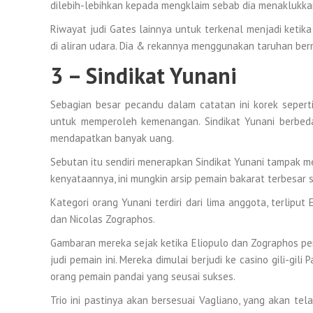
dilebih-lebihkan kepada mengklaim sebab dia menaklukkan
Riwayat judi Gates lainnya untuk terkenal menjadi ketika
di aliran udara. Dia & rekannya menggunakan taruhan berm
3 – Sindikat Yunani
Sebagian besar pecandu dalam catatan ini korek sepert
untuk memperoleh kemenangan. Sindikat Yunani berbed
mendapatkan banyak uang.
Sebutan itu sendiri menerapkan Sindikat Yunani tampak me
kenyataannya, ini mungkin arsip pemain bakarat terbesar 
Kategori orang Yunani terdiri dari lima anggota, terliput
dan Nicolas Zographos.
Gambaran mereka sejak ketika Eliopulo dan Zographos pe
judi pemain ini. Mereka dimulai berjudi ke casino gili-gi
orang pemain pandai yang seusai sukses.
Trio ini pastinya akan bersesuai Vagliano, yang akan t