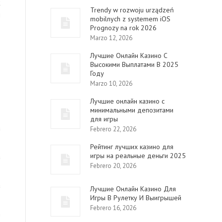
k
Trendy w rozwoju urządzeń
g
mobilnych z systemem iOS
Prognozy na rok 2026
Marzo 12, 2026
Лучшие Онлайн Казино С
Высокими Выплатами В 2025
Году
Marzo 10, 2026
Лучшие онлайн казино с
минимальными депозитами
для игры
a
Febrero 22, 2026
Рейтинг лучших казино для
игры на реальные деньги 2025
a
Febrero 20, 2026
a
Лучшие Онлайн Казино Для
Игры В Рулетку И Выигрышей
Febrero 16, 2026
n