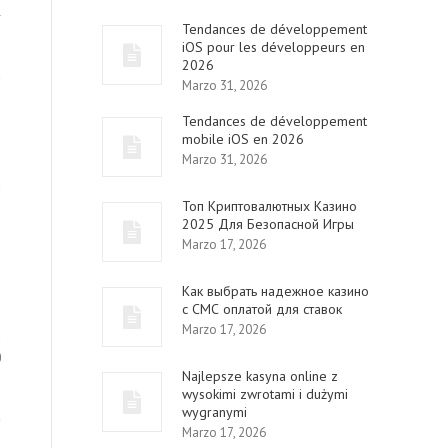
r
Tendances de développement
iOS pour les développeurs en
2026
n
Marzo 31, 2026
Tendances de développement
mobile iOS en 2026
Marzo 31, 2026
n
Топ Криптовалютных Казино
2025 Для Безопасной Игры
s
Marzo 17, 2026
Как выбрать надежное казино
с СМС оплатой для ставок
Marzo 17, 2026
n
0
Najlepsze kasyna online z
wysokimi zwrotami i dużymi
wygranymi
a
Marzo 17, 2026