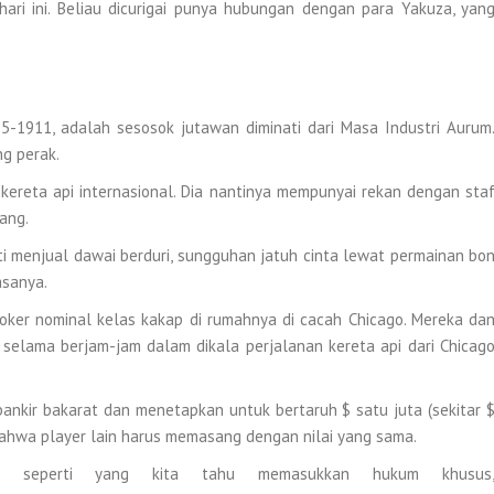
ari ini. Beliau dicurigai punya hubungan dengan para Yakuza, yan
5-1911, adalah sesosok jutawan diminati dari Masa Industri Aurum
ng perak.
kereta api internasional. Dia nantinya mempunyai rekan dengan sta
rang.
i menjual dawai berduri, sungguhan jatuh cinta lewat permainan bo
asanya.
poker nominal kelas kakap di rumahnya di cacah Chicago. Mereka da
 selama berjam-jam dalam dikala perjalanan kereta api dari Chicag
bankir bakarat dan menetapkan untuk bertaruh $ satu juta (sekitar 
 bahwa player lain harus memasang dengan nilai yang sama.
n seperti yang kita tahu memasukkan hukum khusus