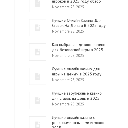
игроков в 2025 году обзор
Noviembre 28, 2025
Лучшие Онлайн Казино Для
Ставок На Деньги В 2025 Году
Noviembre 28, 2025
Как выбрать надежное казино
для безопасной игры в 2025
Noviembre 28, 2025
Лучшие онлайн казино для
игры на деньги в 2025 году
Noviembre 28, 2025
Лучшие зарубежные казино
для ставок на деньги 2025
Noviembre 28, 2025
Лучшие онлайн казино с
реальными отзывами игроков
2025