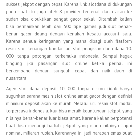
sukses jekpot dengan tepat. Karena link slotdana di dukungan
pada saat itu juga oleh 8 provider terkenal dunia akan ke
sudah bisa dibuktikan sangat gacor sekali. Ditambah kalian
bisa permainkan lebih dari 500 tipe games judi slot benar-
benar gacor doang dengan kenakan kesatu account saja.
Karena semua keringanan yang mana dibagi oleh flatform
resmi slot keuangan bandar judi slot pengisian dana dana 10.
000 tanpa potongan terkemuka indonesia. Sampai kagak
bingung jika pasangan slot online ketika perihal ini
berkembang dengan sungguh cepat dan naik daun di
nusantara.
Agen slot dana deposit 10. 000 tanpa diskon tidak hanya
suguhkan sarana mesin slot online amat gacor dengan definisi
minimum deposit akan ke murah. Melalui url resmi slot modal
terpercaya indonesia, kau bisa meraih keuntungan jekpot yang
nilainya benar-benar luar biasa amat. Karena kalian berpotensi
buat bisa menangi hadiah jekpot yang mana nilainya capai
nominal miliaran rupiah. Karenanya ini jadi harapan emas buat