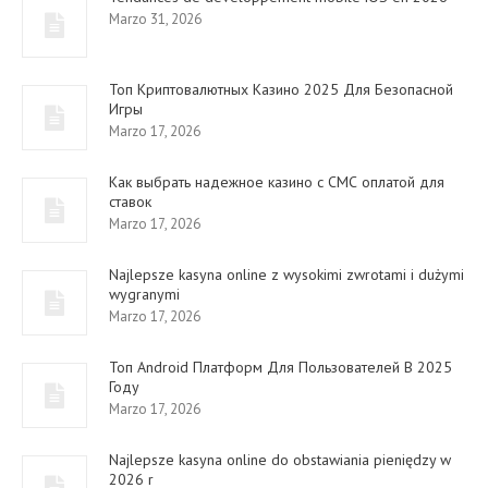
Marzo 31, 2026
Топ Криптовалютных Казино 2025 Для Безопасной
Игры
Marzo 17, 2026
Как выбрать надежное казино с СМС оплатой для
ставок
Marzo 17, 2026
Najlepsze kasyna online z wysokimi zwrotami i dużymi
wygranymi
Marzo 17, 2026
Топ Android Платформ Для Пользователей В 2025
Году
Marzo 17, 2026
Najlepsze kasyna online do obstawiania pieniędzy w
2026 r