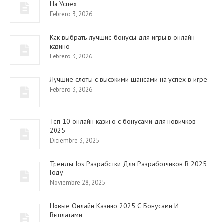
На Успех
Febrero 3, 2026
Как выбрать лучшие бонусы для игры в онлайн
казино
Febrero 3, 2026
Лучшие слоты с высокими шансами на успех в игре
Febrero 3, 2026
Топ 10 онлайн казино с бонусами для новичков
2025
Diciembre 3, 2025
Тренды Ios Разработки Для Разработчиков В 2025
Году
Noviembre 28, 2025
Новые Онлайн Казино 2025 С Бонусами И
Выплатами