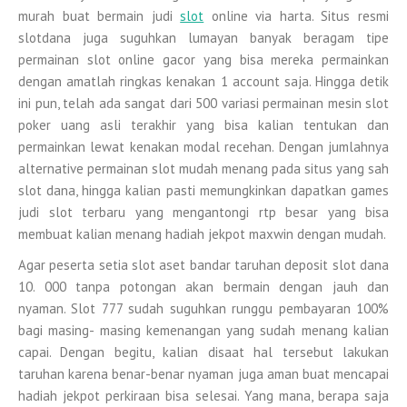
murah buat bermain judi
slot
online via harta. Situs resmi
slotdana juga suguhkan lumayan banyak beragam tipe
permainan slot online gacor yang bisa mereka permainkan
dengan amatlah ringkas kenakan 1 account saja. Hingga detik
ini pun, telah ada sangat dari 500 variasi permainan mesin slot
poker uang asli terakhir yang bisa kalian tentukan dan
permainkan lewat kenakan modal recehan. Dengan jumlahnya
alternative permainan slot mudah menang pada situs yang sah
slot dana, hingga kalian pasti memungkinkan dapatkan games
judi slot terbaru yang mengantongi rtp besar yang bisa
membuat kalian menang hadiah jekpot maxwin dengan mudah.
Agar peserta setia slot aset bandar taruhan deposit slot dana
10. 000 tanpa potongan akan bermain dengan jauh dan
nyaman. Slot 777 sudah suguhkan runggu pembayaran 100%
bagi masing- masing kemenangan yang sudah menang kalian
capai. Dengan begitu, kalian disaat hal tersebut lakukan
taruhan karena benar-benar nyaman juga aman buat mencapai
hadiah jekpot perkiraan bisa selesai. Yang mana, berapa saja