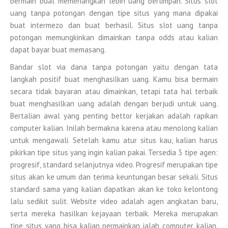
bermain buat memenangkan lebih uang berlimpah. Situs slot
uang tanpa potongan dengan tipe situs yang mana dipakai
buat intermezo dan buat berhasil. Situs slot uang tanpa
potongan memungkinkan dimainkan tanpa odds atau kalian
dapat bayar buat memasang.
Bandar slot via dana tanpa potongan yaitu dengan tata
langkah positif buat menghasilkan uang. Kamu bisa bermain
secara tidak bayaran atau dimainkan, tetapi tata hal terbaik
buat menghasilkan uang adalah dengan berjudi untuk uang.
Bertalian awal yang penting bettor kerjakan adalah rapikan
computer kalian. Inilah bermakna karena atau menolong kalian
untuk mengawali. Setelah kamu atur situs kau, kalian harus
pikirkan tipe situs yang ingin kalian pakai. Tersedia 3 tipe agen:
progresif, standard selanjutnya video. Progresif merupakan tipe
situs akan ke umum dan terima keuntungan besar sekali. Situs
standard sama yang kalian dapatkan akan ke toko kelontong
lalu sedikit sulit. Website video adalah agen angkatan baru,
serta mereka hasilkan kejayaan terbaik. Mereka merupakan
tipe situs yang bisa kalian permainkan ialah computer kalian.