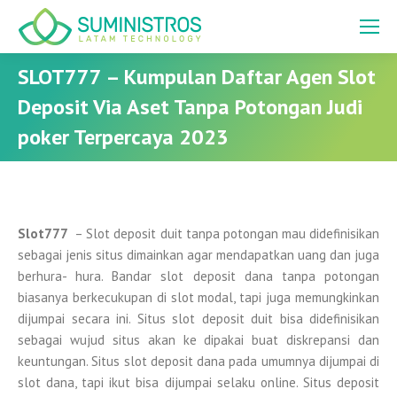
SLOT777 – Kumpulan Daftar Agen Slot
Deposit Via Aset Tanpa Potongan Judi
poker Terpercaya 2023
You are here:
Slot777
– Slot deposit duit tanpa potongan mau didefinisikan
sebagai jenis situs dimainkan agar mendapatkan uang dan juga
berhura- hura. Bandar slot deposit dana tanpa potongan
biasanya berkecukupan di slot modal, tapi juga memungkinkan
dijumpai secara ini. Situs slot deposit duit bisa didefinisikan
sebagai wujud situs akan ke dipakai buat diskrepansi dan
keuntungan. Situs slot deposit dana pada umumnya dijumpai di
slot dana, tapi ikut bisa dijumpai selaku online. Situs deposit