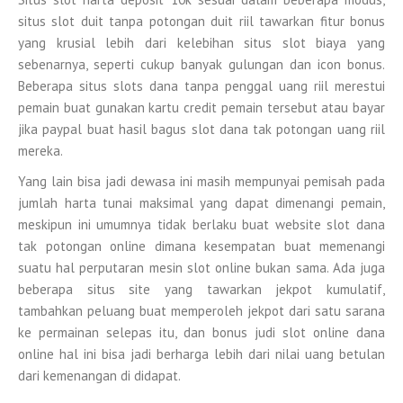
situs slot duit tanpa potongan duit riil tawarkan fitur bonus
yang krusial lebih dari kelebihan situs slot biaya yang
sebenarnya, seperti cukup banyak gulungan dan icon bonus.
Beberapa situs slots dana tanpa penggal uang riil merestui
pemain buat gunakan kartu credit pemain tersebut atau bayar
jika paypal buat hasil bagus slot dana tak potongan uang riil
mereka.
Yang lain bisa jadi dewasa ini masih mempunyai pemisah pada
jumlah harta tunai maksimal yang dapat dimenangi pemain,
meskipun ini umumnya tidak berlaku buat website slot dana
tak potongan online dimana kesempatan buat memenangi
suatu hal perputaran mesin slot online bukan sama. Ada juga
beberapa situs site yang tawarkan jekpot kumulatif,
tambahkan peluang buat memperoleh jekpot dari satu sarana
ke permainan selepas itu, dan bonus judi slot online dana
online hal ini bisa jadi berharga lebih dari nilai uang betulan
dari kemenangan di didapat.