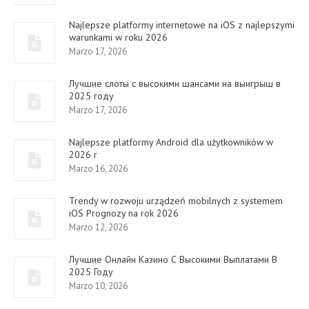
Najlepsze platformy internetowe na iOS z najlepszymi
warunkami w roku 2026
Marzo 17, 2026
Лучшие слоты с высокими шансами на выигрыш в
2025 году
Marzo 17, 2026
Najlepsze platformy Android dla użytkowników w
2026 r
Marzo 16, 2026
Trendy w rozwoju urządzeń mobilnych z systemem
iOS Prognozy na rok 2026
Marzo 12, 2026
Лучшие Онлайн Казино С Высокими Выплатами В
2025 Году
Marzo 10, 2026