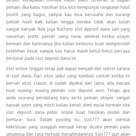
pemain. Jika kamu hasilkan bila kita mempunyai rangkaian hasil
positif yang bagus, sampai kau bisa berusaha dan kurangi
jumlah hasil baik kalian hingga mereka tidak akan kalah
sangat banyak. Ada juga flatform slot deposit dana lain yang
tawarkan profit jumlah uang tunai minimal ketika player
bermain dan karenanya jika kalian berbisnis buat memperoleh
kelebihan besar, sampai kau harus masih betul-betul percaya
berdasar pada slot deposit dana ini.
Slot online tinggal tetap jadi dapat menjadi dari sektor sarana
di slot dana. Dari situs jadul yang kembali contoh ketika ini
pernah situs classic di sudah dipakai dari lama, ada macam
buat masing- masing pemain slot deposit aset. Tetapi, apa
anda seorang pendatang baru serta pemain eksper, sangat
banyak point yang mesti kalian kenali demi mulai bermain site
slot deposit dana poker online buat hasilkan modal dan
berhura- hura. Dalam posting itu, slot777 akan menilai
kekeliruan yang sungguh menjadi kerap dicoba pemain pada
umumnya dan tata metode menghindariinya. Slot777 pun akan