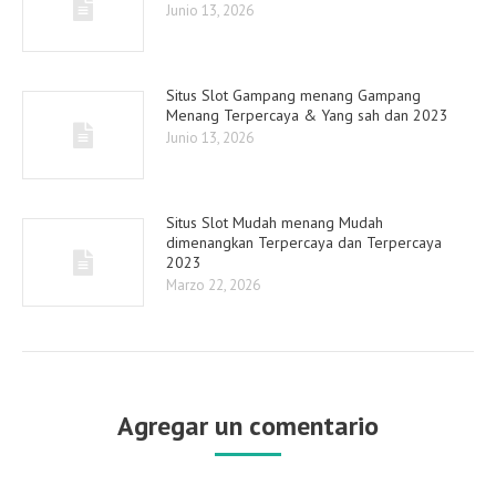
Junio 13, 2026
Situs Slot Gampang menang Gampang
Menang Terpercaya & Yang sah dan 2023
Junio 13, 2026
Situs Slot Mudah menang Mudah
dimenangkan Terpercaya dan Terpercaya
2023
Marzo 22, 2026
Agregar un comentario