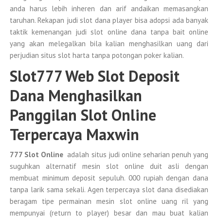
anda harus lebih inheren dan arif andaikan memasangkan
taruhan. Rekapan judi slot dana player bisa adopsi ada banyak
taktik kemenangan judi slot online dana tanpa bait online
yang akan melegalkan bila kalian menghasilkan uang dari
perjudian situs slot harta tanpa potongan poker kalian.
Slot777 Web Slot Deposit
Dana Menghasilkan
Panggilan Slot Online
Terpercaya Maxwin
777 Slot Online
adalah situs judi online seharian penuh yang
suguhkan alternatif mesin slot online duit asli dengan
membuat minimum deposit sepuluh. 000 rupiah dengan dana
tanpa larik sama sekali. Agen terpercaya slot dana disediakan
beragam tipe permainan mesin slot online uang ril yang
mempunyai (return to player) besar dan mau buat kalian