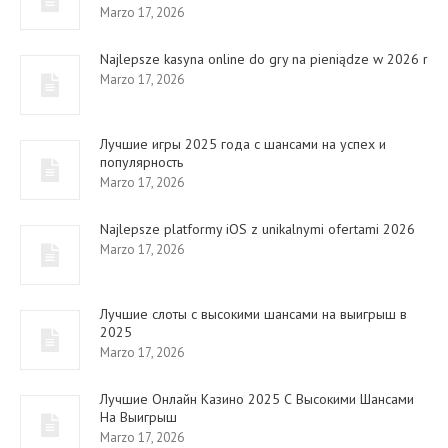
Marzo 17, 2026
Najlepsze kasyna online do gry na pieniądze w 2026 r
Marzo 17, 2026
Лучшие игры 2025 года с шансами на успех и
популярность
Marzo 17, 2026
Najlepsze platformy iOS z unikalnymi ofertami 2026
Marzo 17, 2026
Лучшие слоты с высокими шансами на выигрыш в
2025
Marzo 17, 2026
Лучшие Онлайн Казино 2025 С Высокими Шансами
На Выигрыш
Marzo 17, 2026