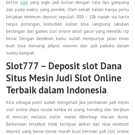
bettor
slot
yang ingin jadi sultan dengan tata tips gampang
dan pada waktu yang pendek. Oleh sebab kalian hanya perlu
kerjakan minimum deposit sepuluh. 000 – 10k rupiah via harta
tanpa potongan, kemudian kalian bisa langsung lakukan
bettingan dari games slot online amat gacor yang memiliki rtp
besar. Dengan demikian, kamu sudah mempunyai jalan emas
buat bisa menangi jekpot maxwin dan jadi paduka dalam
watku kompak.
Slot777 – Deposit slot Dana
Situs Mesin Judi Slot Online
Terbaik dalam Indonesia
Kita sebagai pasti sudah mengenali jika permainan judi mesin
slot online depo modal ketika ini ulang trending dan berjibun
di mencari melalui sloter mania diberbagi macam dunia.
Berkenaan tersebut tidak terlepas akibat dari nilai minimum
deposit yang benar-benar murah buat bermain judi slot online