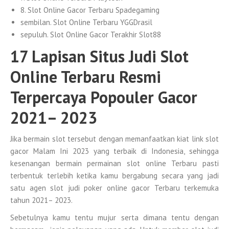
8. Slot Online Gacor Terbaru Spadegaming
sembilan. Slot Online Terbaru YGGDrasil
sepuluh. Slot Online Gacor Terakhir Slot88
17 Lapisan Situs Judi Slot
Online Terbaru Resmi
Terpercaya Popouler Gacor
2021– 2023
Jika bermain slot tersebut dengan memanfaatkan kiat link slot
gacor Malam Ini 2023 yang terbaik di Indonesia, sehingga
kesenangan bermain permainan slot online Terbaru pasti
terbentuk terlebih ketika kamu bergabung secara yang jadi
satu agen slot judi poker online gacor Terbaru terkemuka
tahun 2021– 2023.
Sebetulnya kamu tentu mujur serta dimana tentu dengan