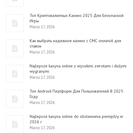
Топ Криптовалютных Казино 2025 Для Безопасной
Игры
Marzo 17, 2026
Как выбрать надежное казино с СМС оплатой для
ставок
Marzo 17, 2026
Najlepsze kasyna online z wysokimi zwrotami i dużymi
wygranymi
Marzo 17, 2026
Топ Android Платформ Для Пользователей В 2025
Году
Marzo 17, 2026
Najlepsze kasyna online do obstawiania pieniędzy w
2026 r
Marzo 17, 2026