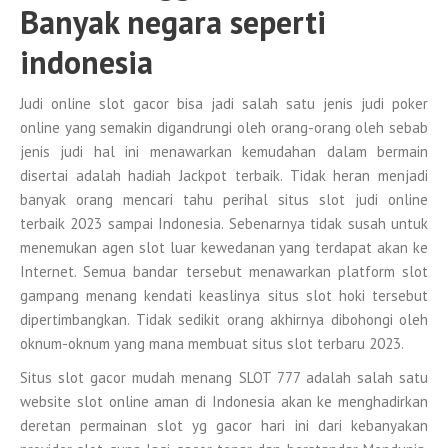
Banyak negara seperti
indonesia
Judi online slot gacor bisa jadi salah satu jenis judi poker
online yang semakin digandrungi oleh orang-orang oleh sebab
jenis judi hal ini menawarkan kemudahan dalam bermain
disertai adalah hadiah Jackpot terbaik. Tidak heran menjadi
banyak orang mencari tahu perihal situs slot judi online
terbaik 2023 sampai Indonesia. Sebenarnya tidak susah untuk
menemukan agen slot luar kewedanan yang terdapat akan ke
Internet. Semua bandar tersebut menawarkan platform slot
gampang menang kendati keaslinya situs slot hoki tersebut
dipertimbangkan. Tidak sedikit orang akhirnya dibohongi oleh
oknum-oknum yang mana membuat situs slot terbaru 2023.
Situs slot gacor mudah menang SLOT 777 adalah salah satu
website slot online aman di Indonesia akan ke menghadirkan
deretan permainan slot yg gacor hari ini dari kebanyakan