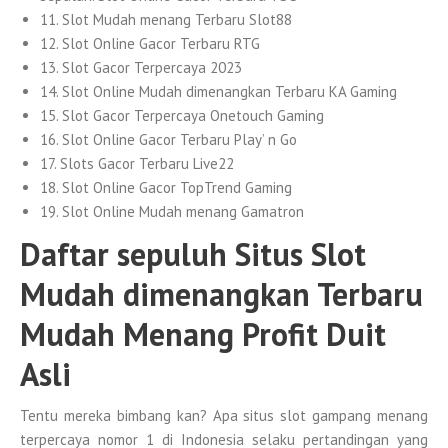
11. Slot Mudah menang Terbaru Slot88
12. Slot Online Gacor Terbaru RTG
13. Slot Gacor Terpercaya 2023
14. Slot Online Mudah dimenangkan Terbaru KA Gaming
15. Slot Gacor Terpercaya Onetouch Gaming
16. Slot Online Gacor Terbaru Play’ n Go
17. Slots Gacor Terbaru Live22
18. Slot Online Gacor TopTrend Gaming
19. Slot Online Mudah menang Gamatron
Daftar sepuluh Situs Slot
Mudah dimenangkan Terbaru
Mudah Menang Profit Duit
Asli
Tentu mereka bimbang kan? Apa situs slot gampang menang
terpercaya nomor 1 di Indonesia selaku pertandingan yang