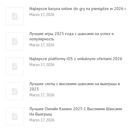
Najlepsze kasyna online do gry na pieniądze w 2026 r
Marzo 17, 2026
Лучшие игры 2025 года с шансами на успех и
популярность
Marzo 17, 2026
Najlepsze platformy iOS z unikalnymi ofertami 2026
Marzo 17, 2026
Лучшие слоты с высокими шансами на выигрыш в
2025
Marzo 17, 2026
Лучшие Онлайн Казино 2025 С Высокими Шансами
На Выигрыш
Marzo 17, 2026