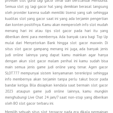
provider slot guna lagi gacor tenar dan berstandar Mendunia.
Semua slot yg lagi gacor hal yang demikian berasal langsung
oleh provider karena sudah memiliki lisensi yang sah sehingga
kualitas slot yang gacor saat ini yang ada terjamin pengertian
dan konten positifnya. Kamu akan memperoleh info slot mudah
menang hari ini atau tips slot gacor pada hari itu yang
diberikan demi para membernya. Ada banyak cara bagi Top Up
mulai dari Menyetorkan Bank hingga slot gacor maxwin. Di
situs slot gacor gampang menang ini juga, ada banyak jenis
judi online lainnya yang dapat kamu mainkan agar hanya
dengan akun slot gacor malam perihal ini kamu sudah bisa
main semua jenis game judi online yang tenar. Agen gacor
SLOT777 mempunyai sistem kenyamanan terenkripsi sehingga
info membernya akan terjamin tanpa perlu takut bocor pada
bandar ketiga. Bila disiapkan kendala saat bermain slot gacor
2023 ataupun game judi online lainnya, kamu mungkin
menghubungi Live Chat 24 jam/7 saat non-stop yang diberikan
oleh BO slot gacor terbaru ini.
Memilih sebuah situs slot tergacor pada era dikala permainan