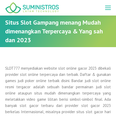
Situs Slot Gampang menang Mudah
dimenangkan Terpercaya & Yang sah
dan 2023
You are here:
SLOT777 menyediakan website slot online gacor 2023 dibekali
provider slot online terpercaya dan terbaik. Daftar & gunakan
games judi poker online terbaik disini. Bandar judi slot online
resmi tergacor adalah sebuah bandar permainan judi slot
online ataupun situs mudah dimenangkan terpercaya yang
meletakkan video game lilitan berisi simbol-simbol final. Ada
banyak slot gacor terbaru dari provider slot gacor 2023
berkelas Internasional, misalnya provider situs slot gacor hari