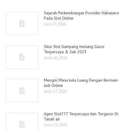
Sejarah Perkembangan Provider Habanero
Pada Slot Online
Julio 27, 2026
Situs Slot Gampang menang Gacor
Terpercaya & Sah 2023
Junio 26, 2026
Mengisi Mana kala Luang Dengan Bermain
Judi Online
Junio 17, 2026
Agen Slot777 Terpercaya dan Tergacor Di
Tanah air
Junio 13, 2026