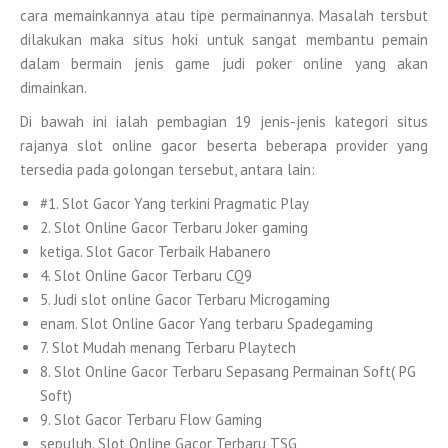
cara memainkannya atau tipe permainannya. Masalah tersbut
dilakukan maka situs hoki untuk sangat membantu pemain
dalam bermain jenis game judi poker online yang akan
dimainkan.
Di bawah ini ialah pembagian 19 jenis-jenis kategori situs
rajanya slot online gacor beserta beberapa provider yang
tersedia pada golongan tersebut, antara lain:
#1. Slot Gacor Yang terkini Pragmatic Play
2. Slot Online Gacor Terbaru Joker gaming
ketiga. Slot Gacor Terbaik Habanero
4. Slot Online Gacor Terbaru CQ9
5. Judi slot online Gacor Terbaru Microgaming
enam. Slot Online Gacor Yang terbaru Spadegaming
7. Slot Mudah menang Terbaru Playtech
8. Slot Online Gacor Terbaru Sepasang Permainan Soft( PG
Soft)
9. Slot Gacor Terbaru Flow Gaming
sepuluh. Slot Online Gacor Terbaru TSG