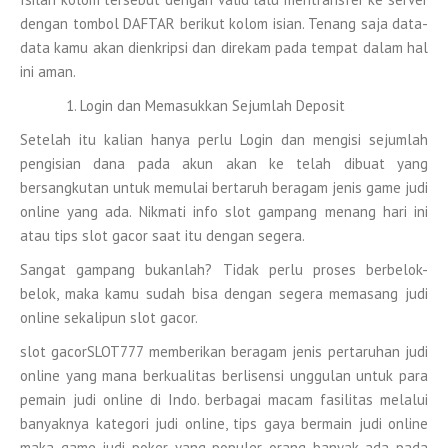
dengan tombol DAFTAR berikut kolom isian. Tenang saja data-
data kamu akan dienkripsi dan direkam pada tempat dalam hal
ini aman.
Login dan Memasukkan Sejumlah Deposit
Setelah itu kalian hanya perlu Login dan mengisi sejumlah
pengisian dana pada akun akan ke telah dibuat yang
bersangkutan untuk memulai bertaruh beragam jenis game judi
online yang ada. Nikmati info slot gampang menang hari ini
atau tips slot gacor saat itu dengan segera.
Sangat gampang bukanlah? Tidak perlu proses berbelok-
belok, maka kamu sudah bisa dengan segera memasang judi
online sekalipun slot gacor.
slot gacorSLOT777 memberikan beragam jenis pertaruhan judi
online yang mana berkualitas berlisensi unggulan untuk para
pemain judi online di Indo. berbagai macam fasilitas melalui
banyaknya kategori judi online, tips gaya bermain judi online
maka game judi poker yang populer orang banyak ada pada