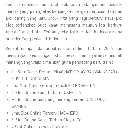
seru akan dimainkan, telah tak aneh bila gim ini memiliki
maniak yang paling atas bandingkan dengan perjudian taruhan
judi daring yang lain. Untuk kita yang lagi berburu situs judi
slot terlengkap buat kamu memasang maupun lagi berburu
tipe daftar judi slot Terbaru, seketika kami lagi berbicara mana
provider Yang terkini di Indonesia.
Berikut menjadi daftar situs slot online Terbaru 2023 dan
mempunyai keuntungan slot besar dan nyatanya mudah
menang yang wajib dimainkan guna pendatang baru disini:
#1. Slot Gacor Terbaru PRAGMATIC PLAY BANYAK NEGARA
SEPERTI INDONESIA
dua. Slot Online Gacor Terbaik MICROGAMING
3. Slot Online Yang terbaru JOKER123
4. Slot Online Gampang menang Terbaru ONETOUCH
GAMING
lima. Slot Online Terbaru HABANERO
6. Slot Online Gacor TerbaruPlay’ n Go
7. Slot Online Terbaru Playtech