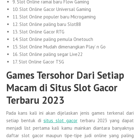
9. Slot Online ramai baru Flow Gaming
10. Slot Online Gacor Universal Gaming
11. Slot Online populer baru Microgaming
12. Slot Online paling baru Slot88
13. Slot Online Gacor RTG
14. Slot Online paling pemula Onetouch
15. Slot Online Mudah dimenangkan Play’ n Go
16. Slot Online paling segar Live22
17. Slot Online Gacor TSG
Games Tersohor Dari Setiap
Macam di Situs Slot Gacor
Terbaru 2023
Pada kans kali ini akan dijelaskan jenis games terkenal dari
setiap bentuk di
situs slot gacor
terbaru 2023 yang dapat
menjadi list pertama kali kamu mainkan diantara banyaknya
daftar slot gacor maupun tipe-tipe judi online yang paling