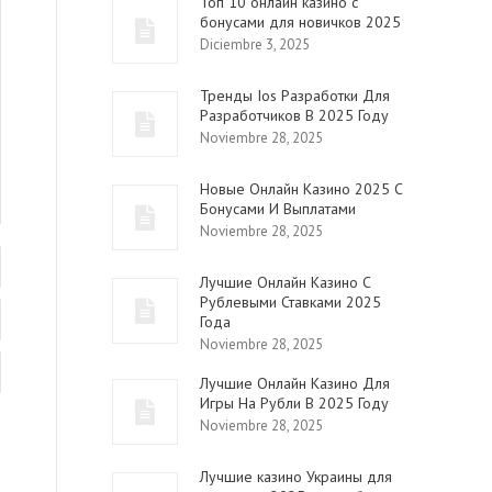
Топ 10 онлайн казино с
бонусами для новичков 2025
Diciembre 3, 2025
Тренды Ios Разработки Для
Разработчиков В 2025 Году
Noviembre 28, 2025
Новые Онлайн Казино 2025 С
Бонусами И Выплатами
Noviembre 28, 2025
Лучшие Онлайн Казино С
Рублевыми Ставками 2025
Года
Noviembre 28, 2025
Лучшие Онлайн Казино Для
Игры На Рубли В 2025 Году
Noviembre 28, 2025
Лучшие казино Украины для