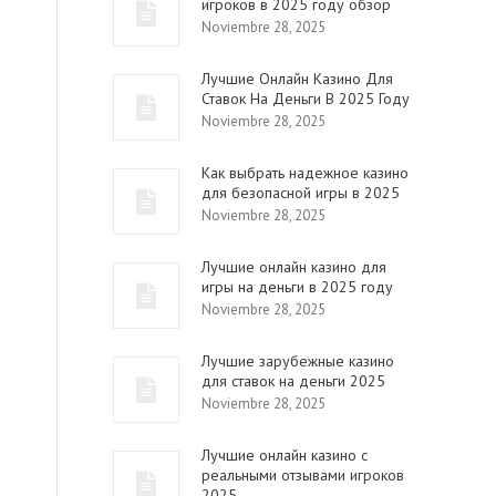
игроков в 2025 году обзор
Noviembre 28, 2025
Лучшие Онлайн Казино Для
Ставок На Деньги В 2025 Году
Noviembre 28, 2025
Как выбрать надежное казино
для безопасной игры в 2025
Noviembre 28, 2025
Лучшие онлайн казино для
игры на деньги в 2025 году
Noviembre 28, 2025
Лучшие зарубежные казино
для ставок на деньги 2025
Noviembre 28, 2025
Лучшие онлайн казино с
реальными отзывами игроков
2025