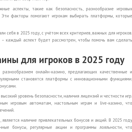
ные аспекты, такие как безопасность, разнообразие игровы
. Эти факторы помогают игрокам выбирать платформы, которы
и себя в 2025 году, с учётом всех критериев, важных для игроков
 – каждый аспект будет рассмотрен, чтобы помочь вам сделат
ины для игроков в 2025 году
 разнообразием онлайн-казино, предлагающих качественные 
опулярными становятся платформы с инновационными функциями
онусами.
высокий уровень безопасности, наличия лицензий и честности игр
ным игровым автоматам, настольным играм и live-казино, чт
ечений.
 является наличие привлекательных бонусов и акций. В 2025 год
ные бонусы, регулярные акции и программы лояльности, чт