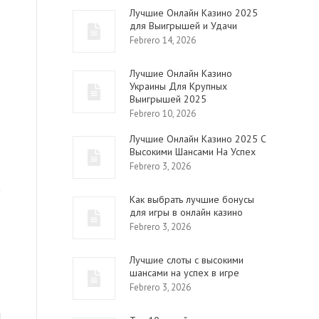
Лучшие Онлайн Казино 2025
для Выигрышей и Удачи
Febrero 14, 2026
Лучшие Онлайн Казино
Украины Для Крупных
Выигрышей 2025
Febrero 10, 2026
Лучшие Онлайн Казино 2025 С
Высокими Шансами На Успех
Febrero 3, 2026
Как выбрать лучшие бонусы
для игры в онлайн казино
Febrero 3, 2026
Лучшие слоты с высокими
шансами на успех в игре
Febrero 3, 2026