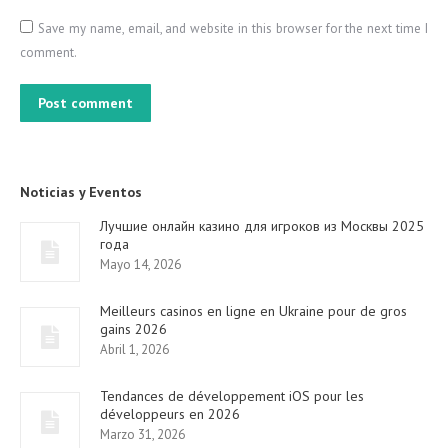
Save my name, email, and website in this browser for the next time I
comment.
Post comment
Noticias y Eventos
Лучшие онлайн казино для игроков из Москвы 2025
года
Mayo 14, 2026
Meilleurs casinos en ligne en Ukraine pour de gros
gains 2026
Abril 1, 2026
Tendances de développement iOS pour les
développeurs en 2026
Marzo 31, 2026