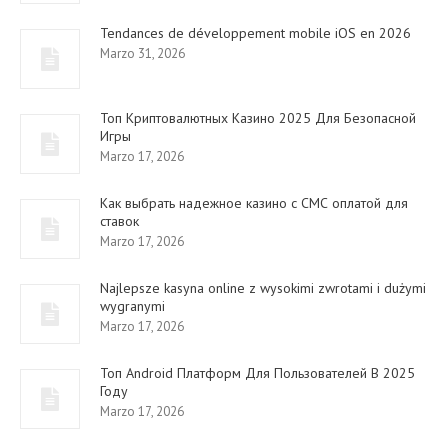
Tendances de développement mobile iOS en 2026
Marzo 31, 2026
Топ Криптовалютных Казино 2025 Для Безопасной
Игры
Marzo 17, 2026
Как выбрать надежное казино с СМС оплатой для
ставок
Marzo 17, 2026
Najlepsze kasyna online z wysokimi zwrotami i dużymi
wygranymi
Marzo 17, 2026
Топ Android Платформ Для Пользователей В 2025
Году
Marzo 17, 2026