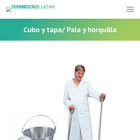
Cubo y tapa/ Pala y horquilla