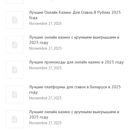
Лучшие Онлайн Казино Для Ставок В Рублях 2025
Года
Noviembre 27, 2025
Лучшие онлайн казино с крупными выигрышами в
2025 году
Noviembre 27, 2025
Лучшие промокоды для онлайн казино в 2025 году
Noviembre 27, 2025
Лучшие платформы для ставок в Беларуси в 2025
году
Noviembre 27, 2025
Лучшие онлайн казино с крупными выигрышами в
2025 году
Noviembre 27, 2025