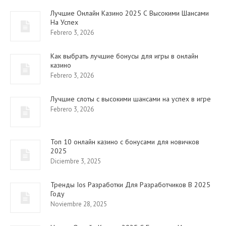
Лучшие Онлайн Казино 2025 С Высокими Шансами
На Успех
Febrero 3, 2026
Как выбрать лучшие бонусы для игры в онлайн
казино
Febrero 3, 2026
Лучшие слоты с высокими шансами на успех в игре
Febrero 3, 2026
Топ 10 онлайн казино с бонусами для новичков
2025
Diciembre 3, 2025
Тренды Ios Разработки Для Разработчиков В 2025
Году
Noviembre 28, 2025