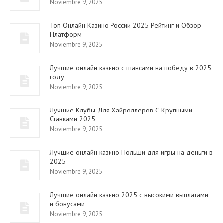
Noviembre 9, 2025
Топ Онлайн Казино России 2025 Рейтинг и Обзор
Платформ
Noviembre 9, 2025
Лучшие онлайн казино с шансами на победу в 2025
году
Noviembre 9, 2025
Лучшие Клубы Для Хайроллеров С Крупными
Ставками 2025
Noviembre 9, 2025
Лучшие онлайн казино Польши для игры на деньги в
2025
Noviembre 9, 2025
Лучшие онлайн казино 2025 с высокими выплатами
и бонусами
Noviembre 9, 2025