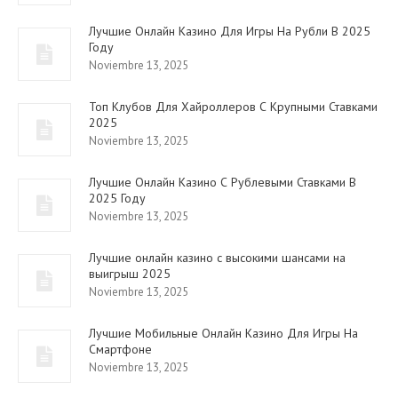
Лучшие Онлайн Казино Для Игры На Рубли В 2025
Году
Noviembre 13, 2025
Топ Клубов Для Хайроллеров С Крупными Ставками
2025
Noviembre 13, 2025
Лучшие Онлайн Казино С Рублевыми Ставками В
2025 Году
Noviembre 13, 2025
Лучшие онлайн казино с высокими шансами на
выигрыш 2025
Noviembre 13, 2025
Лучшие Мобильные Онлайн Казино Для Игры На
Смартфоне
Noviembre 13, 2025