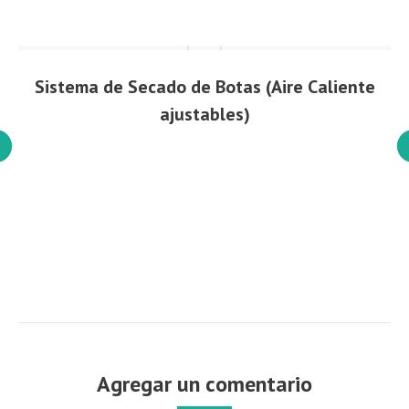
Sistema de Secado de Botas (Aire Caliente
ajustables)
Agregar un comentario