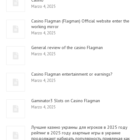
Casino
Marzo 4, 2025
Casino Flagman (Flagman) Official website enter the
working mirror
Marzo 4, 2025
General review of the casino Flagman
Marzo 4, 2025
Casino Flagman entertainment or earnings?
Marzo 4, 2025
Gaminator3 Slots on Casino Flagman
Marzo 4, 2025
Лучшие казино украины для игроков в 2025 году
рейтинг в 2025 году азартные игры в украине
продолжают набирать популярность привлекая как