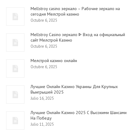
Mellstroy casino зеркало – Рабочие зеркало на
сегодня Мелстрой казино
Octubre 6, 2025
Mellstroy Casino зеркало ᐈ Вход на официальный
сайт Мелстрой Казино
Octubre 6, 2025
Мелстрой казино онлайн
Octubre 6, 2025
Лучшие Онлайн Казино Украины Для Крупных
Выигрышей 2025
Julio 16, 2025
Лучшие Онлайн Казино 2025 С Высокими Шансами
На Победу
Julio 11, 2025