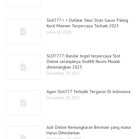
Slot777 > > Dafatar Situs Slots Gacor Paling
Kecil Maxwin Terpercaya Terbaik 2023
Junio 16, 2026
SLOT777: Bandar togel terpercaya Slot
Online selanjutnya Slot88 Resmi Mudah
dimenangkan 2023
Diciembre 29, 2025
Agen Slot777 Terbukti Tergacor Di Indonesia
Diciembre 28, 2025
Judi Online Kemungkaran Bermain yang mana
Harus Dihindarkan