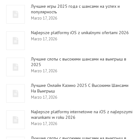
Лучшие игры 2025 года с шансами на успех и
популярность
Marzo 17, 2026
Najlepsze platformy iOS z unikalnymi ofertami 2026
Marzo 17, 2026
Лучшие слоты с высокими шансами на выигрыш в
2025
Marzo 17, 2026
Лучшие Онлайн Казино 2025 С Высокими Шансами
На Выигрыш
Marzo 17, 2026
Najlepsze platformy internetowe na iOS z najlepszymi
warunkami w roku 2026
Marzo 17, 2026
Лучшие слоты с высокими шансами на выигрыш в