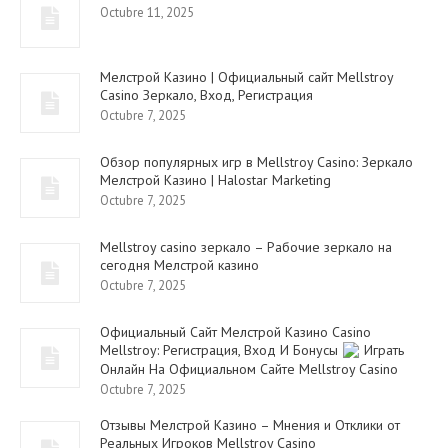
Octubre 11, 2025
Мелстрой Казино | Официальный сайт Mellstroy
Casino Зеркало, Вход, Регистрация
Octubre 7, 2025
Обзор популярных игр в Mellstroy Casino: Зеркало
Мелстрой Казино | Halostar Marketing
Octubre 7, 2025
Mellstroy casino зеркало – Рабочие зеркало на
сегодня Мелстрой казино
Octubre 7, 2025
Официальный Сайт Мелстрой Казино Casino
Mellstroy: Регистрация, Вход И Бонусы
Играть
Онлайн На Официальном Сайте Mellstroy Casino
Octubre 7, 2025
Отзывы Мелстрой Казино – Мнения и Отклики от
Реальных Игроков Mellstroy Casino