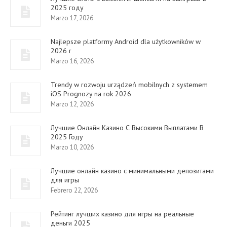
2025 году
Marzo 17, 2026
Najlepsze platformy Android dla użytkowników w
2026 r
Marzo 16, 2026
Trendy w rozwoju urządzeń mobilnych z systemem
iOS Prognozy na rok 2026
Marzo 12, 2026
Лучшие Онлайн Казино С Высокими Выплатами В
2025 Году
Marzo 10, 2026
Лучшие онлайн казино с минимальными депозитами
для игры
Febrero 22, 2026
Рейтинг лучших казино для игры на реальные
деньги 2025