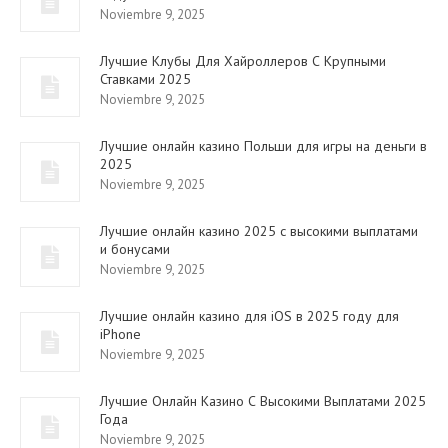
Noviembre 9, 2025
Лучшие Клубы Для Хайроллеров С Крупными
Ставками 2025
Noviembre 9, 2025
Лучшие онлайн казино Польши для игры на деньги в
2025
Noviembre 9, 2025
Лучшие онлайн казино 2025 с высокими выплатами
и бонусами
Noviembre 9, 2025
Лучшие онлайн казино для iOS в 2025 году для
iPhone
Noviembre 9, 2025
Лучшие Онлайн Казино С Высокими Выплатами 2025
Года
Noviembre 9, 2025