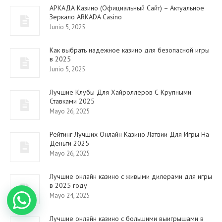
АРКАДА Казино (Официальный Сайт) – Актуальное
Зеркало ARKADA Casino
Junio 5, 2025
Как выбрать надежное казино для безопасной игры
в 2025
Junio 5, 2025
Лучшие Клубы Для Хайроллеров С Крупными
Ставками 2025
Mayo 26, 2025
Рейтинг Лучших Онлайн Казино Латвии Для Игры На
Деньги 2025
Mayo 26, 2025
Лучшие онлайн казино с живыми дилерами для игры
в 2025 году
Mayo 24, 2025
Лучшие онлайн казино с большими выигрышами в