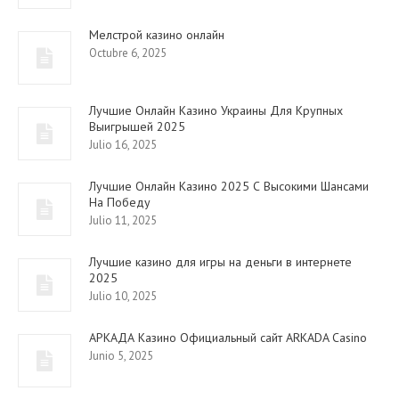
Мелстрой казино онлайн
Octubre 6, 2025
Лучшие Онлайн Казино Украины Для Крупных
Выигрышей 2025
Julio 16, 2025
Лучшие Онлайн Казино 2025 С Высокими Шансами
На Победу
Julio 11, 2025
Лучшие казино для игры на деньги в интернете
2025
Julio 10, 2025
АРКАДА Казино Официальный сайт ARKADA Casino
Junio 5, 2025