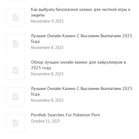
Как выбрать безопасное казино для честной игры и
защиты
Noviembre 9, 2025
Лучшие Онлайн Казино С Высокими Выплатами 2025
Года
Noviembre 8, 2025
Обзор лучших онлайн казино для хайроллеров в
2025 году
Noviembre 8, 2025
Лучшие Онлайн Казино С Высокими Выплатами 2025
Года
Noviembre 8, 2025
Pornhub Searches For Pokemon Porn
Octubre 11, 2025