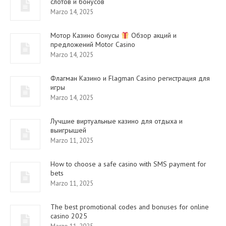
слотов и бонусов
Marzo 14, 2025
Мотор Казино бонусы
Обзор акций и
предложений Motor Casino
Marzo 14, 2025
Флагман Казино и Flagman Casino регистрация для
игры
Marzo 14, 2025
Лучшие виртуальные казино для отдыха и
выигрышей
Marzo 11, 2025
How to choose a safe casino with SMS payment for
bets
Marzo 11, 2025
The best promotional codes and bonuses for online
casino 2025