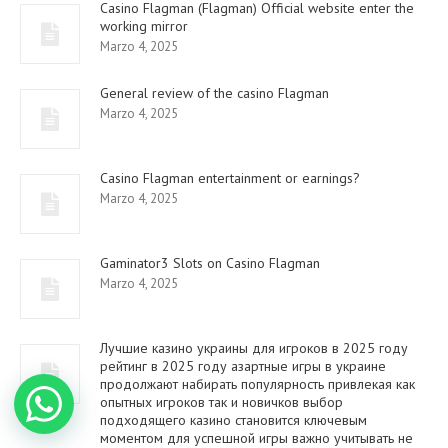
Casino Flagman (Flagman) Official website enter the
working mirror
Marzo 4, 2025
General review of the casino Flagman
Marzo 4, 2025
Casino Flagman entertainment or earnings?
Marzo 4, 2025
Gaminator3 Slots on Casino Flagman
Marzo 4, 2025
Лучшие казино украины для игроков в 2025 году
рейтинг в 2025 году азартные игры в украине
продолжают набирать популярность привлекая как
опытных игроков так и новичков выбор
подходящего казино становится ключевым
моментом для успешной игры важно учитывать не