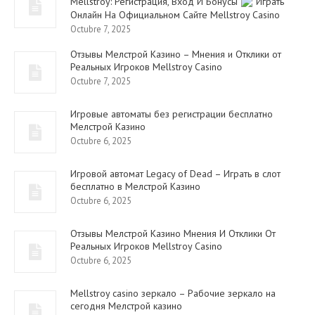
Mellstroy: Регистрация, Вход И Бонусы
Играть
Онлайн На Официальном Сайте Mellstroy Casino
Octubre 7, 2025
Отзывы Мелстрой Казино – Мнения и Отклики от
Реальных Игроков Mellstroy Casino
Octubre 7, 2025
Игровые автоматы без регистрации бесплатно
Мелстрой Казино
Octubre 6, 2025
Игровой автомат Legacy of Dead – Играть в слот
бесплатно в Мелстрой Казино
Octubre 6, 2025
Отзывы Мелстрой Казино Мнения И Отклики От
Реальных Игроков Mellstroy Casino
Octubre 6, 2025
Mellstroy casino зеркало – Рабочие зеркало на
сегодня Мелстрой казино