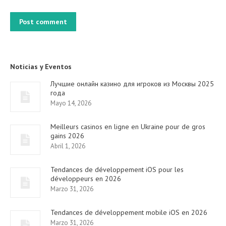
Post comment
Noticias y Eventos
Лучшие онлайн казино для игроков из Москвы 2025
года
Mayo 14, 2026
Meilleurs casinos en ligne en Ukraine pour de gros
gains 2026
Abril 1, 2026
Tendances de développement iOS pour les
développeurs en 2026
Marzo 31, 2026
Tendances de développement mobile iOS en 2026
Marzo 31, 2026