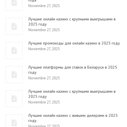
Года
Noviembre 27, 2025
Лучшие онлайн казино с крупными выигрышами в
2025 году
Noviembre 27, 2025
Лучшие промокоды для онлайн казино в 2025 году
Noviembre 27, 2025
Лучшие платформы для ставок в Беларуси в 2025
году
Noviembre 27, 2025
Лучшие онлайн казино с крупными выигрышами в
2025 году
Noviembre 27, 2025
Лучшие онлайн казино с живыми дилерами в 2025
году
Noviembre 27, 2025