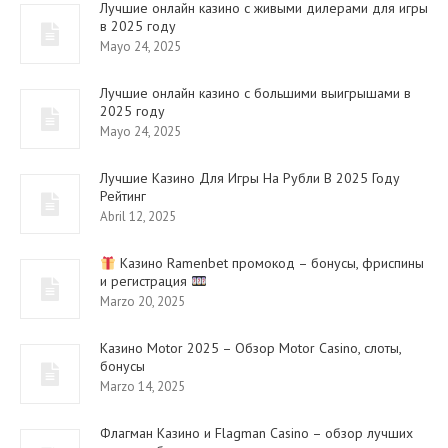
Лучшие онлайн казино с живыми дилерами для игры
в 2025 году
Mayo 24, 2025
Лучшие онлайн казино с большими выигрышами в
2025 году
Mayo 24, 2025
Лучшие Казино Для Игры На Рубли В 2025 Году
Рейтинг
Abril 12, 2025
Казино Ramenbet промокод – бонусы, фриспины
и регистрация
Marzo 20, 2025
Казино Motor 2025 – Обзор Motor Casino, слоты,
бонусы
Marzo 14, 2025
Флагман Казино и Flagman Casino – обзор лучших