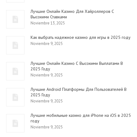
Лучшие Онлайн Казино Для Хайроллеров С
Высокими Ставками
Noviembre 13, 2025
Как выбрать надежное казино для игры в 2025 году
Noviembre 9, 2025
Лучшие Онлайн Казино С Высокими Выплатами В
2025 Году
Noviembre 9, 2025
Лучшие Android Платформы Для Пользователей В
2025 Году
Noviembre 9, 2025
Лучшие мобильные казино для iPhone на iOS в 2025
году
Noviembre 9, 2025