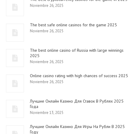
Noviembre 26, 2025
The best safe online casinos for the game 2025
Noviembre 26, 2025
The best online casino of Russia with large winnings
2025
Noviembre 26, 2025
Online casino rating with high chances of success 2025
Noviembre 26, 2025
Лучшие Онлайн Казино Для Ставок В Рублях 2025
Года
Noviembre 13, 2025
Лучшие Онлайн Казино Для Игры На Рубли В 2025
Году