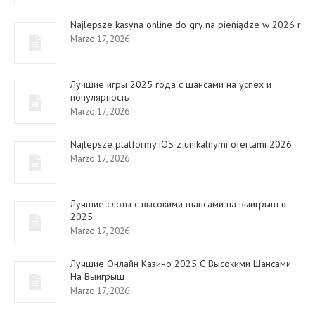
Najlepsze kasyna online do gry na pieniądze w 2026 r
Marzo 17, 2026
Лучшие игры 2025 года с шансами на успех и
популярность
Marzo 17, 2026
Najlepsze platformy iOS z unikalnymi ofertami 2026
Marzo 17, 2026
Лучшие слоты с высокими шансами на выигрыш в
2025
Marzo 17, 2026
Лучшие Онлайн Казино 2025 С Высокими Шансами
На Выигрыш
Marzo 17, 2026