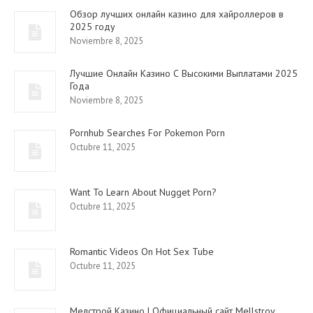
Обзор лучших онлайн казино для хайроллеров в
2025 году
Noviembre 8, 2025
Лучшие Онлайн Казино С Высокими Выплатами 2025
Года
Noviembre 8, 2025
Pornhub Searches For Pokemon Porn
Octubre 11, 2025
Want To Learn About Nugget Porn?
Octubre 11, 2025
Romantic Videos On Hot Sex Tube
Octubre 11, 2025
Мелстрой Казино | Официальный сайт Mellstroy