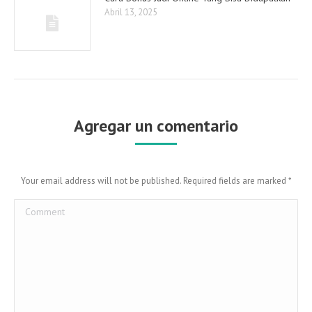
Abril 13, 2025
Agregar un comentario
Your email address will not be published. Required fields are marked
*
Comment