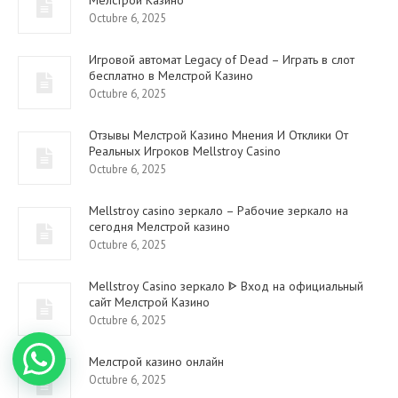
Мелстрой Казино
Octubre 6, 2025
Игровой автомат Legacy of Dead – Играть в слот
бесплатно в Мелстрой Казино
Octubre 6, 2025
Отзывы Мелстрой Казино Мнения И Отклики От
Реальных Игроков Mellstroy Casino
Octubre 6, 2025
Mellstroy casino зеркало – Рабочие зеркало на
сегодня Мелстрой казино
Octubre 6, 2025
Mellstroy Casino зеркало ᐈ Вход на официальный
сайт Мелстрой Казино
Octubre 6, 2025
Мелстрой казино онлайн
Octubre 6, 2025