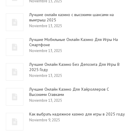
Noviembre 13, 2025
Лучшие онлайн казино с высокими шансами на
выигрыш 2025
Noviembre 13, 2025
Лучшие Мобильные Онлайн Казино Для Игры На
Смартфоне
Noviembre 13, 2025
Лучшие Онлайн Казино Без Депозита Для Игры В
2025 Году
Noviembre 13, 2025
Лучшие Онлайн Казино Для Хайроллеров С
Высокими Ставками
Noviembre 13, 2025
Как выбрать надежное казино для игры в 2025 году
Noviembre 9, 2025