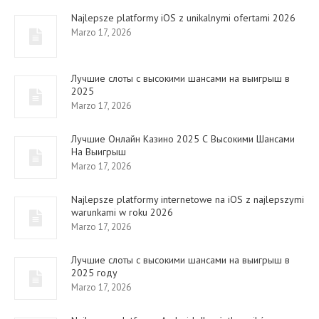
Najlepsze platformy iOS z unikalnymi ofertami 2026
Marzo 17, 2026
Лучшие слоты с высокими шансами на выигрыш в
2025
Marzo 17, 2026
Лучшие Онлайн Казино 2025 С Высокими Шансами
На Выигрыш
Marzo 17, 2026
Najlepsze platformy internetowe na iOS z najlepszymi
warunkami w roku 2026
Marzo 17, 2026
Лучшие слоты с высокими шансами на выигрыш в
2025 году
Marzo 17, 2026