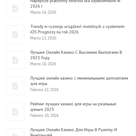
Najlepsze platformy Android dla użytkowników w
2026 r
Marzo 16, 2026
Trendy w rozwoju urządzeń mobilnych z systemem
iOS Prognozy na rok 2026
Marzo 12, 2026
Лучшие Онлайн Казино С Высокими Выплатами В
2025 Году
Marzo 10, 2026
Лучшие онлайн казино с минимальными депозитами
для игры
Febrero 22, 2026
Рейтинг лучших казино для игры на реальные
деньги 2025
Febrero 20, 2026
Лучшие Онлайн Казино Для Игры В Рулетку И
Выигрышей