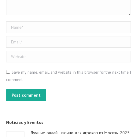
Name *
Email *
Website
Save my name, email, and website in this browser for the next time I
comment.
Post comment
Noticias y Eventos
Лучшие онлайн казино для игроков из Москвы 2025