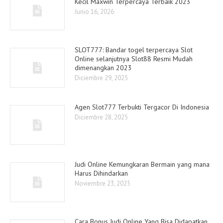
Kecil Maxwin Terpercaya Terbaik 2023
Junio 16, 2026
SLOT777: Bandar togel terpercaya Slot
Online selanjutnya Slot88 Resmi Mudah
dimenangkan 2023
Diciembre 29, 2025
Agen Slot777 Terbukti Tergacor Di Indonesia
Diciembre 28, 2025
Judi Online Kemungkaran Bermain yang mana
Harus Dihindarkan
Noviembre 23, 2025
Cara Bonus Judi Online Yang Bisa Didapatkan