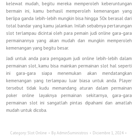
kelewat mudah, begitu mereka memperoleh keberuntungan
bermain ini, kamu berhasil memperoleh kemenangan yang
berlipa ganda lebih-lebih mungkin bisa hingga 50x berasal dari
total bandar yang kamu jalankan. Inilah sebabnya pertarungan
slot terlampau dicintai oleh para pemain judi online gara-gara
permainannya yang akan mudah dan mungkin memperoleh
kemenangan yang begitu besar.
Jadi untuk anda para pengagum judi online lebih-lebih dalam
permainan slot, kamu bisa mainkan permainan slot hal seperti
ini gara-gara siapa menemukan akan mendatangkan
kemenangan yang terlampau luar biasa untuk anda. Player
tersebut tidak kudu memandang aturan dalam permainan
poker online layaknya permainan sekitarnya, gara-gara
permainan slot ini sangatlah pintas dipahami dan amatlah
mudah untuk dicoba.
Category:
Slot Online
By
AdminSuministros
Diciembre 1, 2024