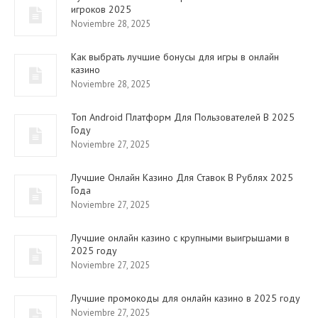
игроков 2025
Noviembre 28, 2025
Как выбрать лучшие бонусы для игры в онлайн
казино
Noviembre 28, 2025
Топ Android Платформ Для Пользователей В 2025
Году
Noviembre 27, 2025
Лучшие Онлайн Казино Для Ставок В Рублях 2025
Года
Noviembre 27, 2025
Лучшие онлайн казино с крупными выигрышами в
2025 году
Noviembre 27, 2025
Лучшие промокоды для онлайн казино в 2025 году
Noviembre 27, 2025