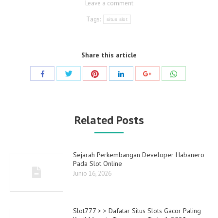
Leave a comment
Tags:
situs slot
Share this article
Share
Share
Share
Share
Share
Share
with
with
with
with
with
with
Twitter
Pinterest
WhatsApp
Facebook
LinkedIn
Google+
Related Posts
Sejarah Perkembangan Developer Habanero
Pada Slot Online
Junio 16, 2026
Slot777 > > Dafatar Situs Slots Gacor Paling