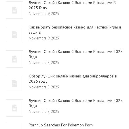
Лучшие Онлайн Казино С Высокими Выплатами В
2025 Году
Noviembre 9, 2025
Как выбрать безопасное казино для честной игры и
защиты
Noviembre 9, 2025
Лучшие Онлайн Казино С Высокими Выплатами 2025
Года
Noviembre 8, 2025
Обзор лучших онлайн казино для хайроллеров в
2025 году
Noviembre 8, 2025
Лучшие Онлайн Казино С Высокими Выплатами 2025
Года
Noviembre 8, 2025
Pornhub Searches For Pokemon Porn