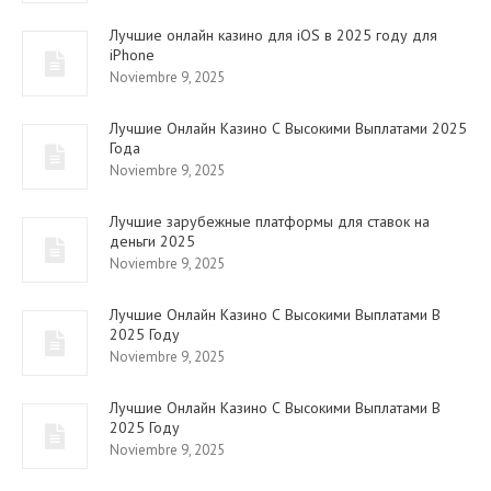
Лучшие онлайн казино для iOS в 2025 году для
iPhone
Noviembre 9, 2025
Лучшие Онлайн Казино С Высокими Выплатами 2025
Года
Noviembre 9, 2025
Лучшие зарубежные платформы для ставок на
деньги 2025
Noviembre 9, 2025
Лучшие Онлайн Казино С Высокими Выплатами В
2025 Году
Noviembre 9, 2025
Лучшие Онлайн Казино С Высокими Выплатами В
2025 Году
Noviembre 9, 2025