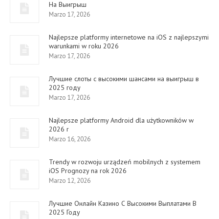
На Выигрыш
Marzo 17, 2026
Najlepsze platformy internetowe na iOS z najlepszymi
warunkami w roku 2026
Marzo 17, 2026
Лучшие слоты с высокими шансами на выигрыш в
2025 году
Marzo 17, 2026
Najlepsze platformy Android dla użytkowników w
2026 r
Marzo 16, 2026
Trendy w rozwoju urządzeń mobilnych z systemem
iOS Prognozy na rok 2026
Marzo 12, 2026
Лучшие Онлайн Казино С Высокими Выплатами В
2025 Году