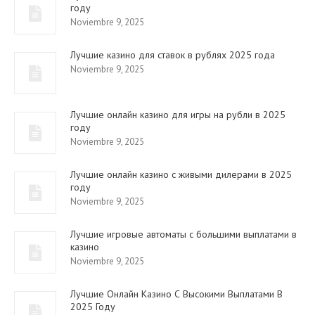
году
Noviembre 9, 2025
Лучшие казино для ставок в рублях 2025 года
Noviembre 9, 2025
Лучшие онлайн казино для игры на рубли в 2025
году
Noviembre 9, 2025
Лучшие онлайн казино с живыми дилерами в 2025
году
Noviembre 9, 2025
Лучшие игровые автоматы с большими выплатами в
казино
Noviembre 9, 2025
Лучшие Онлайн Казино С Высокими Выплатами В
2025 Году