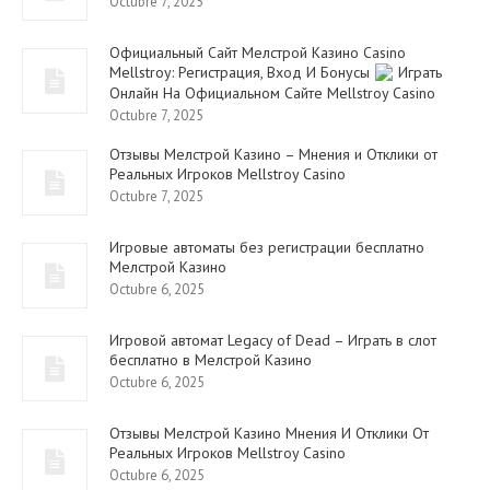
Octubre 7, 2025
Официальный Сайт Мелстрой Казино Casino
Mellstroy: Регистрация, Вход И Бонусы
Играть
Онлайн На Официальном Сайте Mellstroy Casino
Octubre 7, 2025
Отзывы Мелстрой Казино – Мнения и Отклики от
Реальных Игроков Mellstroy Casino
Octubre 7, 2025
Игровые автоматы без регистрации бесплатно
Мелстрой Казино
Octubre 6, 2025
Игровой автомат Legacy of Dead – Играть в слот
бесплатно в Мелстрой Казино
Octubre 6, 2025
Отзывы Мелстрой Казино Мнения И Отклики От
Реальных Игроков Mellstroy Casino
Octubre 6, 2025