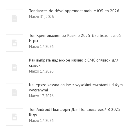
Tendances de développement mobile iOS en 2026
Marzo 31, 2026
Топ Криптовалютных Казино 2025 Для Безопасной
Игры
Marzo 17, 2026
Как выбрать надежное казино с СМС оплатой для
ставок
Marzo 17, 2026
Najlepsze kasyna online z wysokimi zwrotami i dużymi
wygranymi
Marzo 17, 2026
Топ Android Платформ Для Пользователей В 2025
Году
Marzo 17, 2026