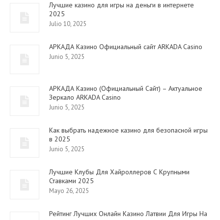
Лучшие казино для игры на деньги в интернете
2025
Julio 10, 2025
АРКАДА Казино Официальный сайт ARKADA Casino
Junio 5, 2025
АРКАДА Казино (Официальный Сайт) – Актуальное
Зеркало ARKADA Casino
Junio 5, 2025
Как выбрать надежное казино для безопасной игры
в 2025
Junio 5, 2025
Лучшие Клубы Для Хайроллеров С Крупными
Ставками 2025
Mayo 26, 2025
Рейтинг Лучших Онлайн Казино Латвии Для Игры На