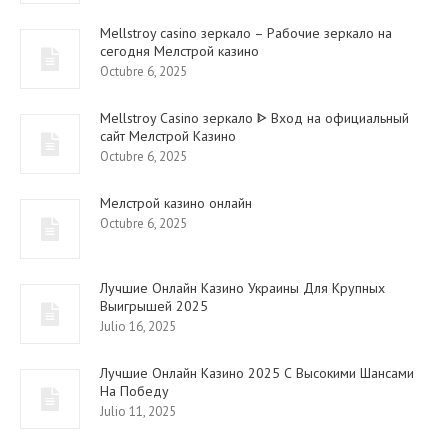
Mellstroy casino зеркало – Рабочие зеркало на
сегодня Мелстрой казино
Octubre 6, 2025
Mellstroy Casino зеркало ᐈ Вход на официальный
сайт Мелстрой Казино
Octubre 6, 2025
Мелстрой казино онлайн
Octubre 6, 2025
Лучшие Онлайн Казино Украины Для Крупных
Выигрышей 2025
Julio 16, 2025
Лучшие Онлайн Казино 2025 С Высокими Шансами
На Победу
Julio 11, 2025