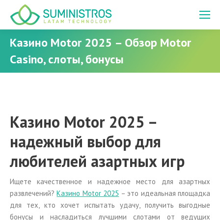
Казино Motor 2025 – Обзор Motor
Casino, слоты, бонусы
You are here:
Казино Motor 2025 –
надежный выбор для
любителей азартных игр
Ищете качественное и надежное место для азартных
развлечений?
Казино Motor 2025
– это идеальная площадка
для тех, кто хочет испытать удачу, получить выгодные
бонусы и насладиться лучшими слотами от ведущих