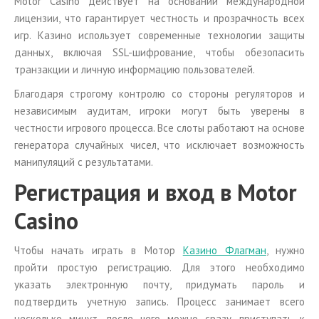
Motor Casino действует на основании международной
лицензии, что гарантирует честность и прозрачность всех
игр. Казино использует современные технологии защиты
данных, включая SSL-шифрование, чтобы обезопасить
транзакции и личную информацию пользователей.
Благодаря строгому контролю со стороны регуляторов и
независимым аудитам, игроки могут быть уверены в
честности игрового процесса. Все слоты работают на основе
генератора случайных чисел, что исключает возможность
манипуляций с результатами.
Регистрация и вход в Motor
Casino
Чтобы начать играть в Мотор
Казино Флагман
, нужно
пройти простую регистрацию. Для этого необходимо
указать электронную почту, придумать пароль и
подтвердить учетную запись. Процесс занимает всего
несколько минут, после чего можно сразу приступать к