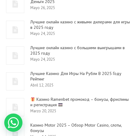
Деньги 2025
Mayo 26, 2025
Лучшие онлайн казино с живыми дилерами для игры
в 2025 году
Mayo 24, 2025
Лучшие онлайн казино с большими выигрышами в
2025 году
Mayo 24, 2025
Лучшие Казино Для Игры На Рубли В 2025 Году
Рейтинг
Abril 12, 2025
Казино Ramenbet промокод – бонусы, фриспины
и регистрация
Marzo 20, 2025
Казино Motor 2025 – Обзор Motor Casino, слоты,
бонусы