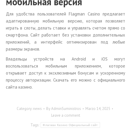
мобильная версия
Для удобства пользователей Flagman Casino предлагает
адаптированную мобильную версию, которая позволяет
играть в слоты, делать ставки и управлять счетом прямо со
смартфона. Сайт работает без установки дополнительных
приложений, а интерфейс оптимизирован под любые
размеры экранов.
Владельцы устройств на Android и iOS могут
воспользоваться мобильным приложением, которое
открывает доступ к эксклюзивным бонусам и ускоренному
процессу авторизации. Скачать его можно с официального
сайта казино.
Category:
news
By
AdminSuministros
Marzo 14, 2025
Leave a comment
Tags:
Флагман Казино Официальный сайт