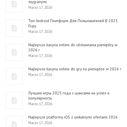
wygranymi
Marzo 17, 2026
Топ Android Платформ Для Пользователей В 2025
Году
Marzo 17, 2026
Najlepsze kasyna online do obstawiania pieniędzy w
2026 r
Marzo 17, 2026
Najlepsze kasyna online do gry na pieniądze w 2026 r
Marzo 17, 2026
Лучшие игры 2025 года с шансами на успех и
популярность
Marzo 17, 2026
Najlepsze platformy iOS z unikalnymi ofertami 2026
Marzo 17, 2026