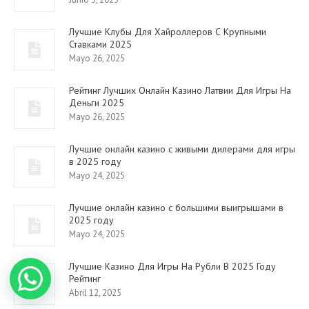
Лучшие Клубы Для Хайроллеров С Крупными
Ставками 2025
Mayo 26, 2025
Рейтинг Лучших Онлайн Казино Латвии Для Игры На
Деньги 2025
Mayo 26, 2025
Лучшие онлайн казино с живыми дилерами для игры
в 2025 году
Mayo 24, 2025
Лучшие онлайн казино с большими выигрышами в
2025 году
Mayo 24, 2025
Лучшие Казино Для Игры На Рубли В 2025 Году
Рейтинг
Abril 12, 2025