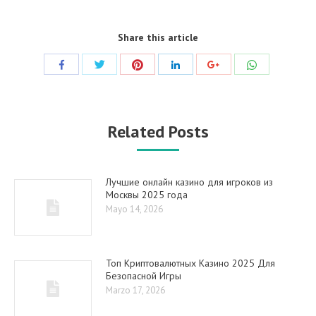
Share this article
Share
Share
Share
Share
Share
Share
with
with
with
with
with
with
Twitter
Pinterest
WhatsApp
Facebook
LinkedIn
Google+
Related Posts
Лучшие онлайн казино для игроков из
Москвы 2025 года
Mayo 14, 2026
Топ Криптовалютных Казино 2025 Для
Безопасной Игры
Marzo 17, 2026