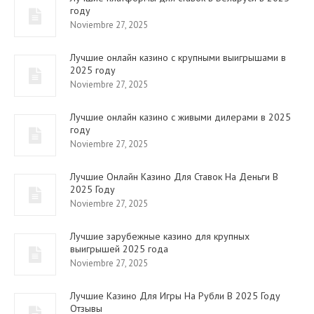
году
Noviembre 27, 2025
Лучшие онлайн казино с крупными выигрышами в
2025 году
Noviembre 27, 2025
Лучшие онлайн казино с живыми дилерами в 2025
году
Noviembre 27, 2025
Лучшие Онлайн Казино Для Ставок На Деньги В
2025 Году
Noviembre 27, 2025
Лучшие зарубежные казино для крупных
выигрышей 2025 года
Noviembre 27, 2025
Лучшие Казино Для Игры На Рубли В 2025 Году
Отзывы