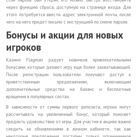
через функцию сброса, доступную на странице входа. Для
этого потребуется ввести адрес электронной почты, после
чего на него придет письмо с инструкцией по смене пароля.
Бонусы и акции для новых
игроков
Казино Flagman радует новичков привлекательными
бонусами, которые делают игру еще более захватывающей.
После регистрации пользователи получают доступ к
приветственным предложениям, включающим
дополнительные средства на баланс и бесплатные
вращения в популярных слотах.
В зависимости от суммы первого депозита, игроки могут
рассчитывать на увеличенный бонус, который поможет
продлить удовольствие от игры. Для участия в акциях важно
следить за обновлениями в личном кабинете, так как
некоторые предложения доступны только ограниченное