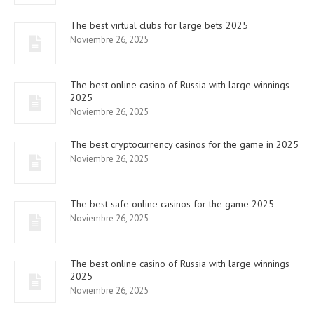
The best virtual clubs for large bets 2025
Noviembre 26, 2025
The best online casino of Russia with large winnings
2025
Noviembre 26, 2025
The best cryptocurrency casinos for the game in 2025
Noviembre 26, 2025
The best safe online casinos for the game 2025
Noviembre 26, 2025
The best online casino of Russia with large winnings
2025
Noviembre 26, 2025