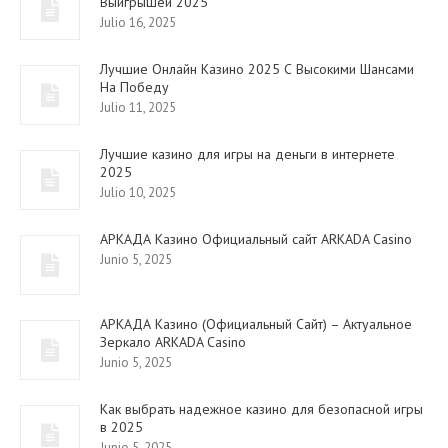
Выигрышей 2025
Julio 16, 2025
Лучшие Онлайн Казино 2025 С Высокими Шансами
На Победу
Julio 11, 2025
Лучшие казино для игры на деньги в интернете
2025
Julio 10, 2025
АРКАДА Казино Официальный сайт ARKADA Casino
Junio 5, 2025
АРКАДА Казино (Официальный Сайт) – Актуальное
Зеркало ARKADA Casino
Junio 5, 2025
Как выбрать надежное казино для безопасной игры
в 2025
Junio 5, 2025