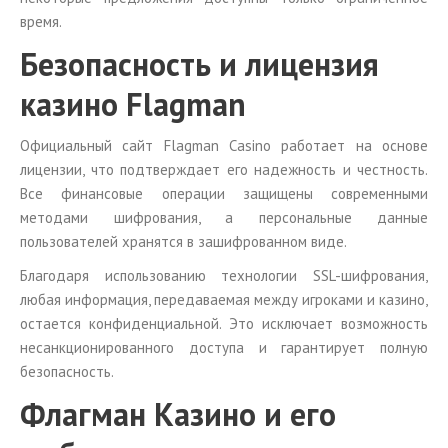
время.
Безопасность и лицензия
казино Flagman
Официальный сайт Flagman Casino работает на основе
лицензии, что подтверждает его надежность и честность.
Все финансовые операции защищены современными
методами шифрования, а персональные данные
пользователей хранятся в зашифрованном виде.
Благодаря использованию технологии SSL-шифрования,
любая информация, передаваемая между игроками и казино,
остается конфиденциальной. Это исключает возможность
несанкционированного доступа и гарантирует полную
безопасность.
Флагман Казино и его