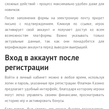
сложных действий – процесс максимально удобен даже для
новичков.
После заполнения формы на электронную почту придет
письмо с подтверждением. Кликнув по ссылке, игрок
активирует свой аккаунт и получает доступ ко всем
возможностям платформы. Важно указывать только
актуальные данные, так как они понадобятся для
верификации аккаунта перед выводом выигрышей.
Вход в аккаунт после
регистрации
Войти в личный кабинет можно в любое время, используя
логин и пароль, указанные при регистрации. Флагман Казино
предлагает удобный интерфейс, благодаря которому игроки
могут легко управлять своими финансами, просматривать
историю игр и активировать бонусы.
Если пароль был утерян, его можно быстро восстановить