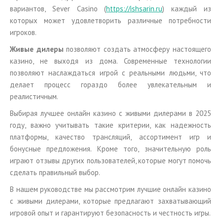
вариантов, Sever Casino (
https://ishsarin.ru
) каждый из
которых может удовлетворить различные потребности
игроков.
Живые дилеры
позволяют создать атмосферу настоящего
казино, не выходя из дома. Современные технологии
позволяют наслаждаться игрой с реальными людьми, что
делает процесс гораздо более увлекательным и
реалистичным.
Выбирая лучшее онлайн казино с живыми дилерами в 2025
году, важно учитывать такие критерии, как надежность
платформы, качество трансляций, ассортимент игр и
бонусные предложения. Кроме того, значительную роль
играют отзывы других пользователей, которые могут помочь
сделать правильный выбор.
В нашем руководстве мы рассмотрим лучшие онлайн казино
с живыми дилерами, которые предлагают захватывающий
игровой опыт и гарантируют безопасность и честность игры.