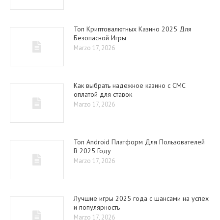
Топ Криптовалютных Казино 2025 Для
Безопасной Игры
Marzo 17, 2026
Как выбрать надежное казино с СМС
оплатой для ставок
Marzo 17, 2026
Топ Android Платформ Для Пользователей
В 2025 Году
Marzo 17, 2026
Лучшие игры 2025 года с шансами на успех
и популярность
Marzo 17, 2026