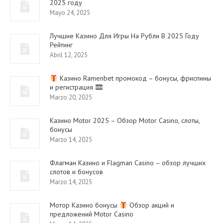
2025 году
Mayo 24, 2025
Лучшие Казино Для Игры На Рубли В 2025 Году
Рейтинг
Abril 12, 2025
Казино Ramenbet промокод – бонусы, фриспины
и регистрация
Marzo 20, 2025
Казино Motor 2025 – Обзор Motor Casino, слоты,
бонусы
Marzo 14, 2025
Флагман Казино и Flagman Casino – обзор лучших
слотов и бонусов
Marzo 14, 2025
Мотор Казино бонусы
Обзор акций и
предложений Motor Casino