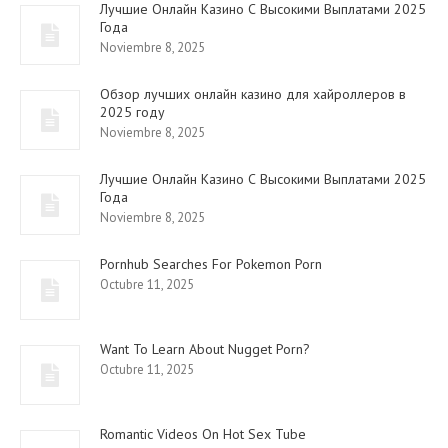
Лучшие Онлайн Казино С Высокими Выплатами 2025
Года
Noviembre 8, 2025
Обзор лучших онлайн казино для хайроллеров в
2025 году
Noviembre 8, 2025
Лучшие Онлайн Казино С Высокими Выплатами 2025
Года
Noviembre 8, 2025
Pornhub Searches For Pokemon Porn
Octubre 11, 2025
Want To Learn About Nugget Porn?
Octubre 11, 2025
Romantic Videos On Hot Sex Tube