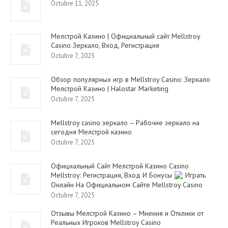
Octubre 11, 2025
Мелстрой Казино | Официальный сайт Mellstroy
Casino Зеркало, Вход, Регистрация
Octubre 7, 2025
Обзор популярных игр в Mellstroy Casino: Зеркало
Мелстрой Казино | Halostar Marketing
Octubre 7, 2025
Mellstroy casino зеркало – Рабочие зеркало на
сегодня Мелстрой казино
Octubre 7, 2025
Официальный Сайт Мелстрой Казино Casino
Mellstroy: Регистрация, Вход И Бонусы
Играть
Онлайн На Официальном Сайте Mellstroy Casino
Octubre 7, 2025
Отзывы Мелстрой Казино – Мнения и Отклики от
Реальных Игроков Mellstroy Casino