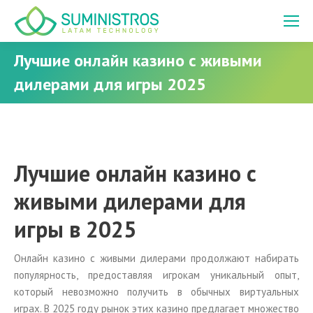
Лучшие онлайн казино с живыми
дилерами для игры 2025
You are here:
Лучшие онлайн казино с
живыми дилерами для
игры в 2025
Онлайн казино с живыми дилерами продолжают набирать
популярность, предоставляя игрокам уникальный опыт,
который невозможно получить в обычных виртуальных
играх. В 2025 году рынок этих казино предлагает множество