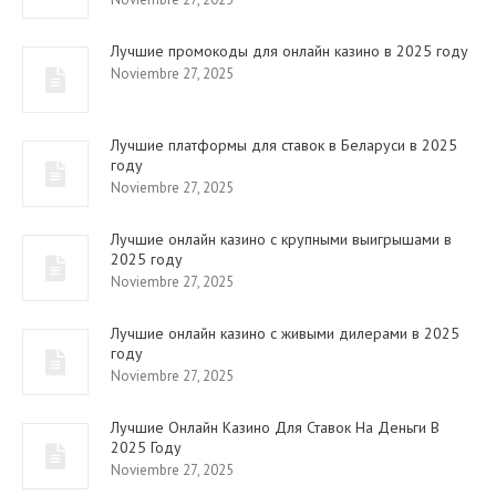
Лучшие промокоды для онлайн казино в 2025 году
Noviembre 27, 2025
Лучшие платформы для ставок в Беларуси в 2025
году
Noviembre 27, 2025
Лучшие онлайн казино с крупными выигрышами в
2025 году
Noviembre 27, 2025
Лучшие онлайн казино с живыми дилерами в 2025
году
Noviembre 27, 2025
Лучшие Онлайн Казино Для Ставок На Деньги В
2025 Году
Noviembre 27, 2025