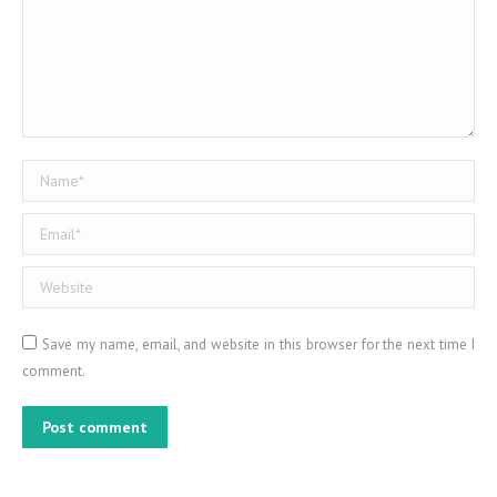
Name *
Email *
Website
Save my name, email, and website in this browser for the next time I
comment.
Post comment