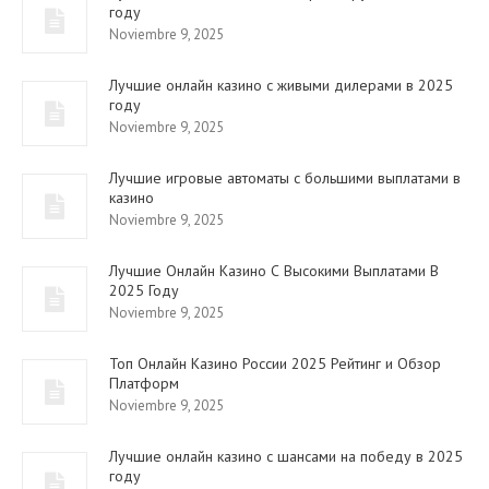
году
Noviembre 9, 2025
Лучшие онлайн казино с живыми дилерами в 2025
году
Noviembre 9, 2025
Лучшие игровые автоматы с большими выплатами в
казино
Noviembre 9, 2025
Лучшие Онлайн Казино С Высокими Выплатами В
2025 Году
Noviembre 9, 2025
Топ Онлайн Казино России 2025 Рейтинг и Обзор
Платформ
Noviembre 9, 2025
Лучшие онлайн казино с шансами на победу в 2025
году