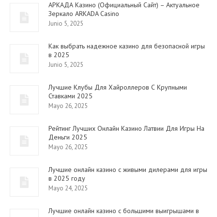
АРКАДА Казино (Официальный Сайт) – Актуальное
Зеркало ARKADA Casino
Junio 5, 2025
Как выбрать надежное казино для безопасной игры
в 2025
Junio 5, 2025
Лучшие Клубы Для Хайроллеров С Крупными
Ставками 2025
Mayo 26, 2025
Рейтинг Лучших Онлайн Казино Латвии Для Игры На
Деньги 2025
Mayo 26, 2025
Лучшие онлайн казино с живыми дилерами для игры
в 2025 году
Mayo 24, 2025
Лучшие онлайн казино с большими выигрышами в