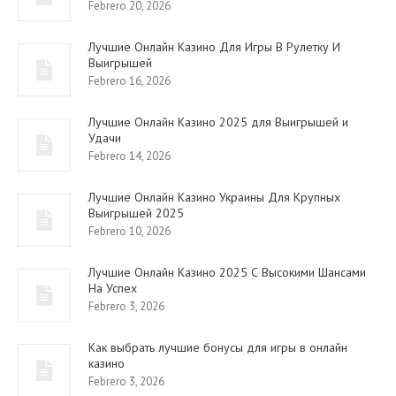
Febrero 20, 2026
Лучшие Онлайн Казино Для Игры В Рулетку И
Выигрышей
Febrero 16, 2026
Лучшие Онлайн Казино 2025 для Выигрышей и
Удачи
Febrero 14, 2026
Лучшие Онлайн Казино Украины Для Крупных
Выигрышей 2025
Febrero 10, 2026
Лучшие Онлайн Казино 2025 С Высокими Шансами
На Успех
Febrero 3, 2026
Как выбрать лучшие бонусы для игры в онлайн
казино
Febrero 3, 2026