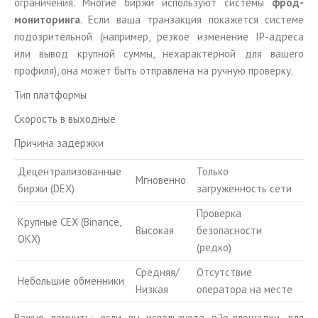
ограничения. Многие биржи используют системы
фрод-
мониторинга
. Если ваша транзакция покажется системе
подозрительной (например, резкое изменение IP-адреса
или вывод крупной суммы, нехарактерной для вашего
профиля), она может быть отправлена на ручную проверку.
Тип платформы
Скорость в выходные
Причина задержки
Децентрализованные
Только
Мгновенно
биржи (DEX)
загруженность сети
Проверка
Крупные CEX (Binance,
Высокая
безопасности
OKX)
(редко)
Средняя/
Отсутствие
Небольшие обменники
Низкая
оператора на месте
Важно помнить: если вы используете p2p-площадки для