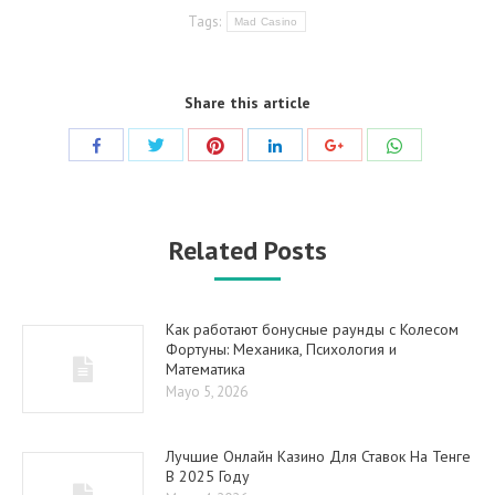
Tags:
Mad Casino
Share this article
Share
Share
Share
Share
Share
Share
with
with
with
with
with
with
Twitter
Pinterest
WhatsApp
Facebook
LinkedIn
Google+
Related Posts
Как работают бонусные раунды с Колесом
Фортуны: Механика, Психология и
Математика
Mayo 5, 2026
Лучшие Онлайн Казино Для Ставок На Тенге
В 2025 Году